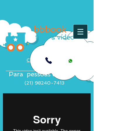
bbbook
foto
vídeo
&
Clique aqui
Para pessoas exigentes
(21)
98240-7413