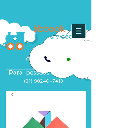
bbbook
foto
vídeo
&
Clique aqui
Para pessoas exigentes
(21)
98240-7413